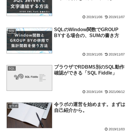
2019/11/06
2019/11/07
SQLのWindow関数でGROUP
SQL
BYする場合の、SUMの書き方
2019/11/05
2019/11/07
ブラウザでRDBMS別のSQL動作
SQL
確認ができる「SQL Fiddle」
2019/11/04
2021/06/12
令ラボの運営を始めます。まずは
令ラボ
自己紹介から。
2019/11/03